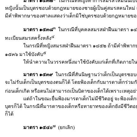
มาตรา ๑๕๓๗
ในกรณีที่หญิงทำการสมรสใหม่นั้นเป็นก
หญิงนั้นเป็นบุตรชอบด้วยกฎหมายของชายผู้เป็นคู่สมรสคนใหม่ แล
มีคำพิพากษาของศาลแสดงว่าเด็กมิใช่บุตรชอบด้วยกฎหมายของชา
๓
มาตรา ๑๕๓๘
ในกรณีที่บุคคลสมรสฝ่าฝืนมาตรา ๑๔๕๒ 
๔
ทะเบียนสมรสครั้งหลัง
ในกรณีที่หญิงสมรสฝ่าฝืนมาตรา ๑๔๕๒ ถ้ามีคำพิพากษาถึงที่
๕
๑๕๓๖ มาใช้บังคับ
ให้นำความในวรรคหนึ่งมาใช้บังคับแก่เด็กที่เกิดภายในสาม
มาตรา ๑๕๓๙
ในกรณีที่สันนิษฐานว่าเด็กเป็นบุตรช
จะไม่รับเด็กเป็นบุตรของตนก็ได้ โดยฟ้องเด็กกับมารดาเด็กร่วมก
ก่อนเด็กเกิด หรือตนไม่สามารถเป็นบิดาของเด็กได้เพราะเหตุอย่า
แต่ถ้าในขณะยื่นฟ้องมารดาเด็กไม่มีชีวิตอยู่ จะฟ้องเด็กแต่ผู้เ
บุตรก็ได้ ในกรณีที่มารดาของเด็กหรือทายาทของเด็กยังมีชีวิตอ
ก็ได้
๗
มาตรา ๑๕๔๐
(ยกเลิก)