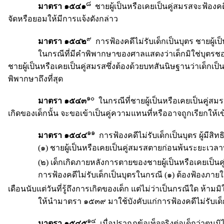
๘
มาตรา ๑๕๔๑
ชายผู้เป็นหรือเคยเป็นคู่สมรสจะฟ้องค
จัดหรือยอมให้มีการแจ้งดังกล่าว
๙
มาตรา ๑๕๔๒
การฟ้องคดีไม่รับเด็กเป็นบุตร ชายผู้เป็
ในกรณีที่มีคำพิพากษาของศาลแสดงว่าเด็กมิใช่บุตรชอบด้
ชายผู้เป็นหรือเคยเป็นคู่สมรสซึ่งต้องด้วยบทสันนิษฐานว่าเด็กเ
พิพากษาถึงที่สุด
๑๐
มาตรา ๑๕๔๓
ในกรณีที่ชายผู้เป็นหรือเคยเป็นคู่สมรส
เกิดของเด็กนั้น จะขอเข้าเป็นคู่ความแทนที่หรืออาจถูกเรียกให้เข
๑๑
มาตรา ๑๕๔๔
การฟ้องคดีไม่รับเด็กเป็นบุตร ผู้มีสิ
(๑) ชายผู้เป็นหรือเคยเป็นคู่สมรสตายก่อนพ้นระยะเวลาที่ช
(๒) เด็กเกิดภายหลังการตายของชายผู้เป็นหรือเคยเป็นค
การฟ้องคดีไม่รับเด็กเป็นบุตรในกรณี (๑) ต้องฟ้องภายในหกเด
เดือนนับแต่วันที่รู้ถึงการเกิดของเด็ก แต่ไม่ว่าเป็นกรณีใด ห้ามมิ
ให้นำมาตรา ๑๕๓๙ มาใช้บังคับแก่การฟ้องคดีไม่รับเด็ก
๑๔
มาตรา ๑๕๔๕
เมื่อปรากฏข้อเท็จจริงต่อเด็กว่าตนมิ