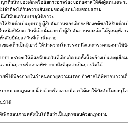
ติสนิทของเด็กหรืออัยการอาจร้องขอต่อศาลให้ตั้งผู้แทนเฉพาะคดี
โดยไม่จำต้องได้รับความยินยอมของผู้แทนโดยชอบธรรม
ปีนับแต่วันบรรลุนิติภาวะ
เด็กเป็นบุตรอยู่ ผู้สืบสันดานของเด็กจะฟ้องคดีขอให้รับเด็กเป็นบุต
นึ่งปีนับแต่วันที่เด็กนั้นตาย ถ้าผู้สืบสันดานของเด็กได้รู้เหตุที่อ
่พ้นสิบปีนับแต่วันที่เด็กนั้นตาย
ของเด็กเป็นผู้เยาว์ ให้นำความในวรรคหนึ่งและวรรคสองมาใช้บ
๕๔๗ ให้มีผลนับแต่วันที่เด็กเกิด แต่ทั้งนี้จะอ้างเป็นเหตุเสื่
่าเป็นบุตรหรือศาลพิพากษาถึงที่สุดว่าเป็นบุตรไม่ได้
้ตายที่ได้ฟ้องภายในกำหนดอายุความมรดก ถ้าศาลได้พิพากษาว่าเด็
ะมวลกฎหมายนี้ว่าด้วยเรื่องลาภมิควรได้มาใช้บังคับโดยอนุโ
นมิได้
้เพิกถอนภายหลังนั้นให้ถือว่าเป็นบุตรชอบด้วยกฎหมาย