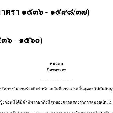
(มาตรา ๑๕๓๖ - ๑๕๙๘/๓๗)
๕๓๖ - ๑๕๖๐)
หมวด ๑
บิดามารดา
-------------------------
รือภายในสามร้อยสิบวันนับแต่วันที่การสมรสสิ้นสุดลง ให้สันนิษ
อนที่ได้มีคำพิพากษาถึงที่สุดของศาลแสดงว่าการสมรสเป็นโมฆะ