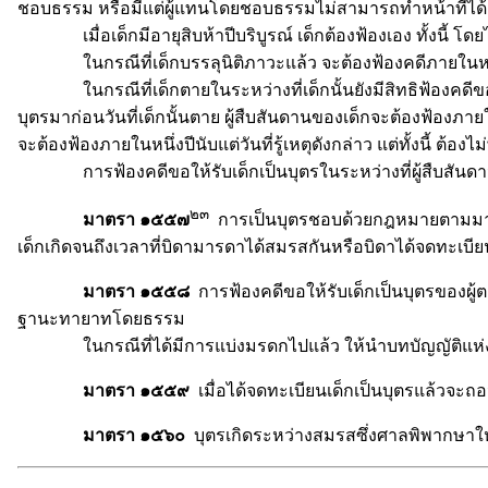
ชอบธรรม หรือมีแต่ผู้แทนโดยชอบธรรมไม่สามารถทำหน้าที่ได้ ญา
เมื่อเด็กมีอายุสิบห้าปีบริบูรณ์ เด็กต้องฟ้องเอง ทั้งนี้ 
ในกรณีที่เด็กบรรลุนิติภาวะแล้ว จะต้องฟ้องคดีภายในหนึ่ง
ในกรณีที่เด็กตายในระหว่างที่เด็กนั้นยังมีสิทธิฟ้องคดีขอให้รับ
บุตรมาก่อนวันที่เด็กนั้นตาย ผู้สืบสันดานของเด็กจะต้องฟ้องภายในห
จะต้องฟ้องภายในหนึ่งปีนับแต่วันที่รู้เหตุดังกล่าว แต่ทั้งนี้ ต้องไม
การฟ้องคดีขอให้รับเด็กเป็นบุตรในระหว่างที่ผู้สืบสันดาน
๒๓
มาตรา ๑๕๕๗
การเป็นบุตรชอบด้วยกฎหมายตามมาตรา ๑
เด็กเกิดจนถึงเวลาที่บิดามารดาได้สมรสกันหรือบิดาได้จดทะเบียนว
มาตรา ๑๕๕๘
การฟ้องคดีขอให้รับเด็กเป็นบุตรของผู
ฐานะทายาทโดยธรรม
ในกรณีที่ได้มีการแบ่งมรดกไปแล้ว ให้นำบทบัญญัติแห่งปร
มาตรา ๑๕๕๙
เมื่อได้จดทะเบียนเด็กเป็นบุตรแล้วจะถอ
มาตรา ๑๕๖๐
บุตรเกิดระหว่างสมรสซึ่งศาลพิพากษาให