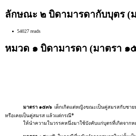
ลักษณะ ๒ บิดามารดากับบุตร 
54027 reads
หมวด ๑ บิดามารดา (มาตรา ๑
มาตรา ๑๕๓๖
เด็กเกิดแต่หญิงขณะเป็นคู่สมรสกับชายห
๑
หรือเคยเป็นคู่สมรส แล้วแต่กรณี
ให้นำความในวรรคหนึ่งมาใช้บังคับแก่บุตรที่เกิดจากหญิงก่
๒