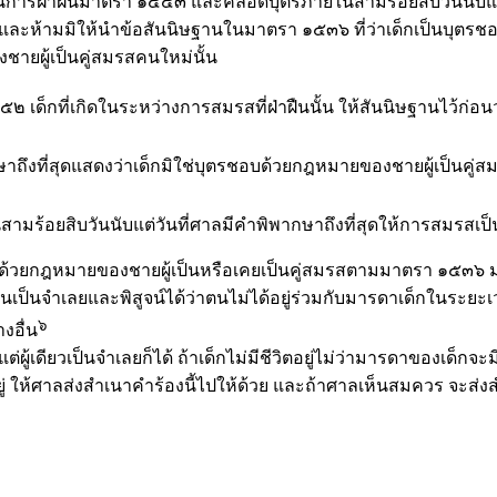
ารฝ่าฝืนมาตรา ๑๔๕๓ และคลอดบุตรภายในสามร้อยสิบวันนับแต่วันที
ะห้ามมิให้นำข้อสันนิษฐานในมาตรา ๑๕๓๖ ที่ว่าเด็กเป็นบุตรชอบด้
ยผู้เป็นคู่สมรสคนใหม่นั้น
เด็กที่เกิดในระหว่างการสมรสที่ฝ่าฝืนนั้น ให้สันนิษฐานไว้ก่อน
สุดแสดงว่าเด็กมิใช่บุตรชอบด้วยกฎหมายของชายผู้เป็นคู่สมรส
ร้อยสิบวันนับแต่วันที่ศาลมีคำพิพากษาถึงที่สุดให้การสมรสเ
อบด้วยกฎหมายของชายผู้เป็นหรือเคยเป็นคู่สมรสตามมาตรา ๑๕๓๖ 
ันเป็นจำเลยและพิสูจน์ได้ว่าตนไม่ได้อยู่ร่วมกับมารดาเด็กในระยะเ
๖
งอื่น
ดียวเป็นจำเลยก็ได้ ถ้าเด็กไม่มีชีวิตอยู่ไม่ว่ามารดาของเด็กจะมีช
ยู่ ให้ศาลส่งสำเนาคำร้องนี้ไปให้ด้วย และถ้าศาลเห็นสมควร จะส่