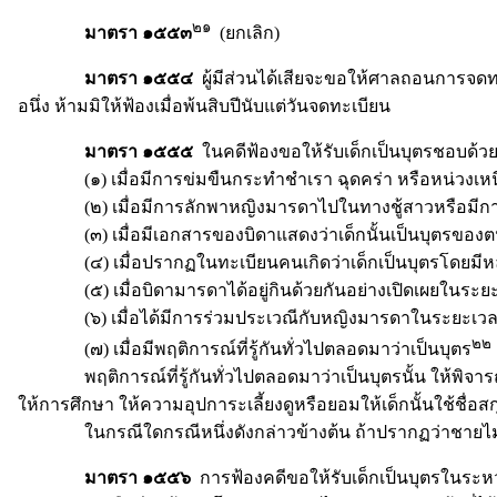
๒๑
มาตรา ๑๕๕๓
(ยกเลิก)
มาตรา ๑๕๕๔
ผู้มีส่วนได้เสียจะขอให้ศาลถอนการจดทะเบ
อนึ่ง ห้ามมิให้ฟ้องเมื่อพ้นสิบปีนับแต่วันจดทะเบียน
มาตรา ๑๕๕๕
ในคดีฟ้องขอให้รับเด็กเป็นบุตรชอบด้วย
(๑) เมื่อมีการข่มขืนกระทำชำเรา ฉุดคร่า หรือหน่วงเหนี่
(๒) เมื่อมีการลักพาหญิงมารดาไปในทางชู้สาวหรือมีการล่อ
(๓) เมื่อมีเอกสารของบิดาแสดงว่าเด็กนั้นเป็นบุตรของ
(๔) เมื่อปรากฏในทะเบียนคนเกิดว่าเด็กเป็นบุตรโดยมีหลักฐาน
(๕) เมื่อบิดามารดาได้อยู่กินด้วยกันอย่างเปิดเผยในระยะเ
(๖) เมื่อได้มีการร่วมประเวณีกับหญิงมารดาในระยะเวลาซึ่งหญิ
๒๒
(๗) เมื่อมีพฤติการณ์ที่รู้กันทั่วไปตลอดมาว่าเป็นบุตร
พฤติการณ์ที่รู้กันทั่วไปตลอดมาว่าเป็นบุตรนั้น ให้พิจารณาข้อ
ให้การศึกษา ให้ความอุปการะเลี้ยงดูหรือยอมให้เด็กนั้นใช้ชื่
ในกรณีใดกรณีหนึ่งดังกล่าวข้างต้น ถ้าปรากฏว่าชายไม่อาจเ
มาตรา ๑๕๕๖
การฟ้องคดีขอให้รับเด็กเป็นบุตรในระหว่าง