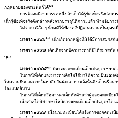
๑๕
กฎหมายของชายนั้นก็ได้
การฟ้องคดีตามวรรคหนึ่ง ถ้าเด็กได้รู้ข้อเท็จจริงก่อนบรรลุนิ
เด็กรู้ข้อเท็จจริงดังกล่าวหลังจากบรรลุนิติภาวะแล้ว ห้ามอัยการฟ้องค
ไม่ว่ากรณีใด ๆ ห้ามมิให้ฟ้องคดีปฏิเสธความเป็นบุตรเมื่อพ้
๑๗
มาตรา ๑๕๔๖
เด็กเกิดจากหญิงที่มิได้มีการสมรสกั
มาตรา ๑๕๔๗
เด็กเกิดจากบิดามารดาที่มิได้สมรสกัน
บุตร
๑๘
มาตรา ๑๕๔๘
บิดาจะจดทะเบียนเด็กเป็นบุตรชอบด้
ในกรณีที่เด็กและมารดาเด็กไม่ได้มาให้ความยินยอมต่อหน้า
ให้ความยินยอมภายในหกสิบวันนับแต่การแจ้งนั้นถึงเด็กหรือมาร
ร้อยแปดสิบวัน
ในกรณีที่เด็กหรือมารดาเด็กคัดค้านว่าผู้ขอจดทะเบียนไม่ใ
เมื่อศาลได้พิพากษาให้บิดาจดทะเบียนเด็กเป็นบุตรได้ แล
มาตรา ๑๕๔๙
เมื่อนายทะเบียนได้แจ้งการขอจดทะเบี