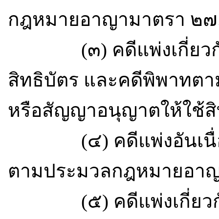
กฎหมายอาญามาตรา ๒๗๑
(๓) คดีแพ่งเกี่ยวกับเค
สิทธิบัตร และคดีพิพาท
หรือสัญญาอนุญาตให้ใช้สิ
(๔) คดีแพ่งอันเนื่
ตามประมวลกฎหมายอาญา
(๕) คดีแพ่งเกี่ยวกับ