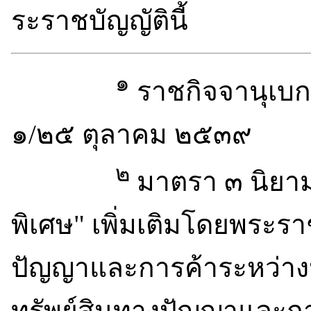
ระราชบัญญัตินี้
๑
ราชกิจจานุเบก
๑/๒๕ ตุลาคม ๒๕๓๙
๒
มาตรา ๓ นิยาม
พิเศษ" เพิ่มเติมโดยพระรา
ปัญญาและการค้าระหว่าง
ทรัพย์สินทางปัญญาและการ