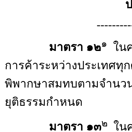
ป
---------
๑
มาตรา ๑๒
ในศ
การค้าระหว่างประเทศทุกศา
พิพากษาสมทบตามจำนวน
ยุติธรรมกำหนด
๒
มาตรา ๑๓
ในศ