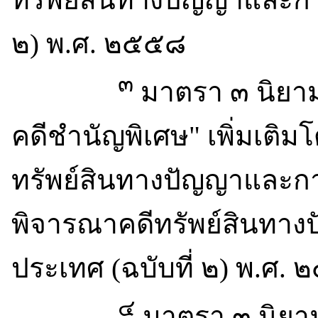
๒) พ.ศ. ๒๕๕๘
๓
มาตรา ๓ นิยา
คดีชำนัญพิเศษ" เพิ่มเติม
ทรัพย์สินทางปัญญาและกา
พิจารณาคดีทรัพย์สินทาง
ประเทศ (ฉบับที่ ๒) พ.ศ.
๔
มาตรา ๓ นิยา