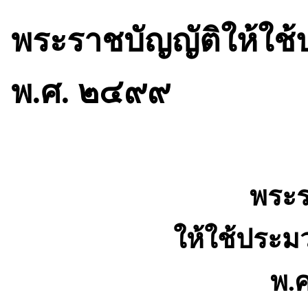
พระราชบัญญัติให้ใ
พ.ศ. ๒๔๙๙
พระร
ให้ใช้ประ
พ.