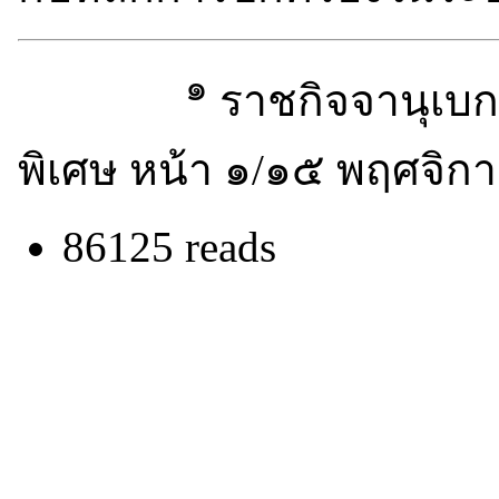
๑
ราชกิจจานุเบก
พิเศษ หน้า ๑/๑๕ พฤศจิ
86125 reads