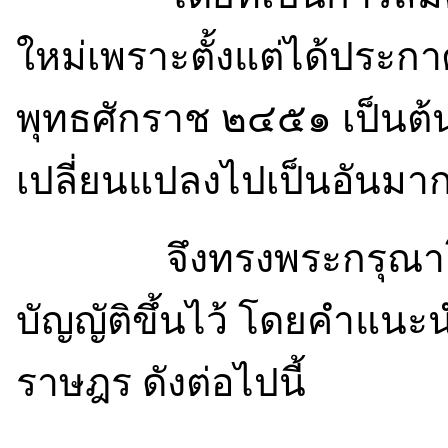
ใหม่เพราะตั้งแต่ได้ปร
พุทธศักราช ๒๔๕๑ เป็นต้
เปลี่ยนแปลงไปเป็นอันมา
จึงทรงพระกรุณาโปรด
บัญญัติขึ้นไว้ โดยคำแน
ราษฎร ดังต่อไปนี้