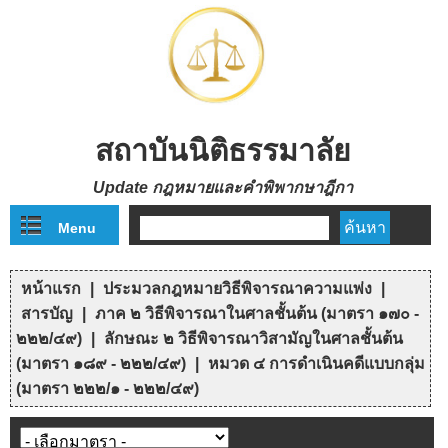
Skip to main content
สถาบันนิติธรรมาลัย
Update กฎหมายและคำพิพากษาฎีกา
Menu
ฟอร์มค้นหา
หน้าแรก
|
ประมวลกฎหมายวิธีพิจารณาความแพ่ง
|
คุณอยู่ที่นี่
สารบัญ
|
ภาค ๒ วิธีพิจารณาในศาลชั้นต้น (มาตรา ๑๗๐ -
๒๒๒/๔๙)
|
ลักษณะ ๒ วิธีพิจารณาวิสามัญในศาลชั้นต้น
(มาตรา ๑๘๙ - ๒๒๒/๔๙)
|
หมวด ๔ การดำเนินคดีแบบกลุ่ม
(มาตรา ๒๒๒/๑ - ๒๒๒/๔๙)