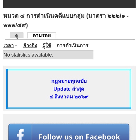
หมวด ๔ การดำเนินคดีแบบกลุ่ม (มาตรา ๒๒๒/๑ -
๒๒๒/๔๙)
ดู
ตามรอย
(แท็บปัจจุบัน)
แท็บหลัก
เวลา
อ้างอิง
ผู้ใช้
การดำเนินการ
No statistics available.
กฎหมายทุกฉบับ
Update ล่าสุด
๔ สิงหาคม ๒๕๖๙