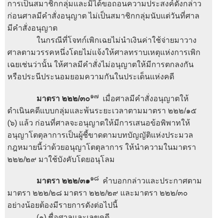
การเป็นสมาชิกกลุ่มและมิได้ขอถอนความประสงค์ดังกล่าว
ก่อนศาลมีคำสั่งอนุญาต ไม่เป็นสมาชิกกลุ่มนับแต่วันที่ศาล
มีคำสั่งอนุญาต
ในกรณีที่โจทก์เพิกเฉยไม่นำเงินค่าใช้จ่ายมาวาง
ศาลตามวรรคหนึ่งโดยไม่แจ้งให้ศาลทราบเหตุแห่งการเพิก
เฉยเช่นว่านั้น ให้ศาลมีคำสั่งไม่อนุญาตให้มีการตกลงกัน
หรือประนีประนอมยอมความกันในประเด็นแห่งคดี
๑๗
มาตรา ๒๒๒/๓๐
เมื่อศาลมีคำสั่งอนุญาตให้
ดำเนินคดีแบบกลุ่มและพ้นระยะเวลาตามมาตรา ๒๒๒/๑๕
(๖) แล้ว ก่อนที่ศาลจะอนุญาตให้มีการเสนอข้อพิพาทให้
อนุญาโตตุลาการเป็นผู้ชี้ขาดตามบทบัญญัติแห่งประมวล
กฎหมายนี้ว่าด้วยอนุญาโตตุลาการ ให้นำความในมาตรา
๒๒๒/๒๙ มาใช้บังคับโดยอนุโลม
๑๘
มาตรา ๒๒๒/๓๑
คำบอกกล่าวและประกาศตาม
มาตรา ๒๒๒/๒๘ มาตรา ๒๒๒/๒๙ และมาตรา ๒๒๒/๓๐
อย่างน้อยต้องมีรายการดังต่อไปนี้
(๑) ชื่อศาลและเลขคดี