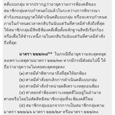
คดีแบบกลุ่ม หากปรากฏว่าอายุความการฟ้องคดีของ
สมาชิกกลุ่มครบกำหนดไปแล้วในระหว่างการพิจารณา
คำร้องขออนุญาตให้ดำเนินคดีแบบกลุ่ม หรือจะครบกำหนด
ภายในกำหนดเวลาหกสิบวันนับแต่วันที่ศาลมีคำสั่งถึงที่สุด
ให้สมาชิกกลุ่มมีสิทธิฟ้องคดีเพื่อตั้งหลักฐานสิทธิเรียกร้อง
หรือเพื่อให้ชำระหนี้ภายในหกสิบวันนับแต่วันที่ศาลมีคำสั่ง
ถึงที่สุด
๒๑
มาตรา ๒๒๒/๓๔
ในกรณีที่อายุความสะดุดหยุด
ลงเพราะเหตุตามมาตรา ๒๒๒/๓๓ หากมีกรณีดังต่อไปนี้ ให้
ถือว่าอายุความไม่เคยสะดุดหยุดลง
(๑) ศาลมีคำพิพากษาถึงที่สุดให้ยกฟ้อง
(๒) ศาลมีคำสั่งยกเลิกการดำเนินคดีแบบกลุ่ม
(๓) ศาลมีคำสั่งจำหน่ายคดีเพราะเหตุถอนฟ้อง
(๔) ศาลยกคำฟ้องเพราะเหตุคดีไม่อยู่ในอำนาจ
ศาลหรือโดยไม่ตัดสิทธิสมาชิกกลุ่มที่จะฟ้องคดีใหม่
(๕) สมาชิกกลุ่มออกจากการเป็นสมาชิกกลุ่มตาม
มาตรา ๒๒๒/๑๖ มาตรา ๒๒๒/๒๙ หรือมาตรา ๒๒๒/๓๐