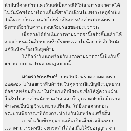
นำสืบที่ศาลกำหนด เว้นแต่เป็นกรณีที่ไม่สามารถมาศาลได้
ในวันนัดพร้อมหรือวันอื่นที่ศาลได้เลื่อนไปเพราะเหตุจำเป็น
อันไม่อาจก้าวล่วงเสียได้หรือเป็นการคัดค้านประเด็นข้อ
พิพาทเกี่ยวกับความสงบเรียบร้อยของประชาชน
เมื่อศาลได้ดำเนินการตามมาตรานี้เสร็จสิ้นแล้ว ให้
ศาลกำหนดวันสืบพยานซึ่งมีระยะเวลาไม่น้อยกว่าสิบวันนับ
แต่วันนัดพร้อมวันสุดท้าย
ให้ถือว่าวันนัดพร้อมวันแรกตามมาตรานี้เป็นวันชี้
สองสถานตามประมวลกฎหมายนี้
๘
มาตรา ๒๒๒/๒๑
ก่อนวันนัดพร้อมตามมาตรา
๒๒๒/๒๐ ไม่น้อยกว่าสิบห้าวัน ให้คู่ความยื่นบัญชีระบุพยาน
ต่อศาลพร้อมสำเนาในจำนวนที่เพียงพอเพื่อให้คู่ความฝ่าย
อื่นรับไปจากเจ้าพนักงานศาล และถ้าคู่ความฝ่ายใดมีความ
จำนงจะยื่นบัญชีระบุพยานเพิ่มเติม ให้ยื่นต่อศาลก่อน
กระบวนพิจารณาที่ต้องกระทำในวันนัดพร้อมเสร็จสิ้น
การยื่นบัญชีระบุพยานเพิ่มเติมเมื่อล่วงพ้นระยะ
เวลาตามวรรคหนึ่ง จะกระทำได้ต่อเมื่อได้รับอนุญาตจาก