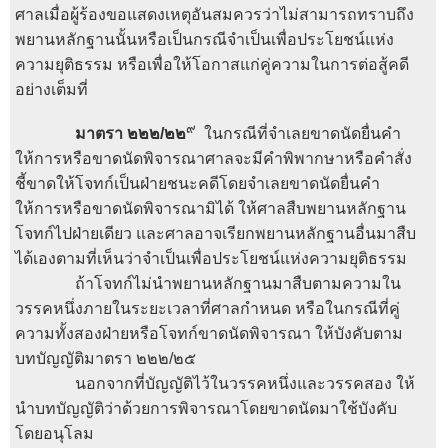
ศาลเมื่อผู้ร้องขอแสดงเหตุอันสมควรว่าไม่สามารถทราบถึง
พยานหลักฐานนั้นหรือเป็นกรณีจำเป็นเพื่อประโยชน์แห่ง
ความยุติธรรม หรือเพื่อให้โอกาสแก่คู่ความในการต่อสู้คดี
อย่างเต็มที่
๙
มาตรา ๒๒๒/๒๒
ในกรณีที่จำเลยขาดนัดยื่นคำ
ให้การหรือขาดนัดพิจารณาศาลจะมีคำพิพากษาหรือคำสั่ง
ชี้ขาดให้โจทก์เป็นฝ่ายชนะคดีโดยจำเลยขาดนัดยื่นคำ
ให้การหรือขาดนัดพิจารณามิได้ ให้ศาลสืบพยานหลักฐาน
โจทก์ไปฝ่ายเดียว และศาลอาจเรียกพยานหลักฐานอื่นมาสืบ
ได้เองตามที่เห็นว่าจำเป็นเพื่อประโยชน์แห่งความยุติธรรม
ถ้าโจทก์ไม่นำพยานหลักฐานมาสืบตามความใน
วรรคหนึ่งภายในระยะเวลาที่ศาลกำหนด หรือในกรณีที่คู่
ความทั้งสองฝ่ายหรือโจทก์ขาดนัดพิจารณา ให้บังคับตาม
บทบัญญัติมาตรา ๒๒๒/๒๕
นอกจากที่บัญญัติไว้ในวรรคหนึ่งและวรรคสอง ให้
นำบทบัญญัติว่าด้วยการพิจารณาโดยขาดนัดมาใช้บังคับ
โดยอนุโลม