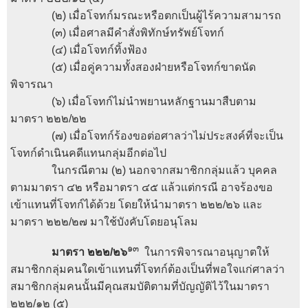
(๒) เมื่อโจทก์มรณะหรือตกเป็นผู้ไร้ความสามารถ
(๓) เมื่อศาลมีคำสั่งพิทักษ์ทรัพย์โจทก์
(๔) เมื่อโจทก์ทิ้งฟ้อง
(๕) เมื่อคู่ความทั้งสองฝ่ายหรือโจทก์ขาดนัด
พิจารณา
(๖) เมื่อโจทก์ไม่นำพยานหลักฐานมาสืบตาม
มาตรา ๒๒๒/๒๒
(๗) เมื่อโจทก์ร้องขอต่อศาลว่าไม่ประสงค์ที่จะเป็น
โจทก์ดำเนินคดีแทนกลุ่มอีกต่อไป
ในกรณีตาม (๒) นอกจากสมาชิกกลุ่มแล้ว บุคคล
ตามมาตรา ๔๒ หรือมาตรา ๔๕ แล้วแต่กรณี อาจร้องขอ
เข้าแทนที่โจทก์ได้ด้วย โดยให้นำมาตรา ๒๒๒/๒๖ และ
มาตรา ๒๒๒/๒๗ มาใช้บังคับโดยอนุโลม
๑๓
มาตรา ๒๒๒/๒๖
ในการพิจารณาอนุญาตให้
สมาชิกกลุ่มคนใดเข้าแทนที่โจทก์ต้องเป็นที่พอใจแก่ศาลว่า
สมาชิกกลุ่มคนนั้นมีคุณสมบัติตามที่บัญญัติไว้ในมาตรา
๒๒๒/๑๒ (๕)