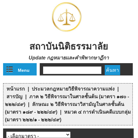
Skip to main content
สถาบันนิติธรรมาลัย
Update กฎหมายและคำพิพากษาฎีกา
Menu
ฟอร์มค้นหา
หน้าแรก
|
ประมวลกฎหมายวิธีพิจารณาความแพ่ง
|
คุณอยู่ที่นี่
สารบัญ
|
ภาค ๒ วิธีพิจารณาในศาลชั้นต้น (มาตรา ๑๗๐ -
๒๒๒/๔๙)
|
ลักษณะ ๒ วิธีพิจารณาวิสามัญในศาลชั้นต้น
(มาตรา ๑๘๙ - ๒๒๒/๔๙)
|
หมวด ๔ การดำเนินคดีแบบกลุ่ม
(มาตรา ๒๒๒/๑ - ๒๒๒/๔๙)