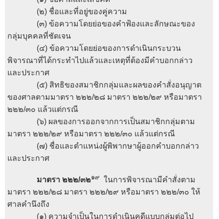
(๒) ชื่อและที่อยู่ของคู่ความ
(๓) ข้อความโดยย่อของคำฟ้องและลักษณะของ
กลุ่มบุคคลที่ชัดเจน
(๔) ข้อความโดยย่อของการดำเนินกระบวน
พิจารณาที่ได้กระทำไปแล้วและเหตุที่ต้องมีคำบอกกล่าว
และประกาศ
(๕) สิทธิของสมาชิกกลุ่มและผลของคำสั่งอนุญาต
ของศาลตามมาตรา ๒๒๒/๒๘ มาตรา ๒๒๒/๒๙ หรือมาตรา
๒๒๒/๓๐ แล้วแต่กรณี
(๖) ผลของการออกจากการเป็นสมาชิกกลุ่มตาม
มาตรา ๒๒๒/๒๙ หรือมาตรา ๒๒๒/๓๐ แล้วแต่กรณี
(๗) ชื่อและตำแหน่งผู้พิพากษาผู้ออกคำบอกกล่าว
และประกาศ
๑๙
มาตรา ๒๒๒/๓๒
ในการพิจารณามีคำสั่งตาม
มาตรา ๒๒๒/๒๘ มาตรา ๒๒๒/๒๙ หรือมาตรา ๒๒๒/๓๐ ให้
ศาลคำนึงถึง
(๑) ความจำเป็นในการดำเนินคดีแบบกลุ่มต่อไป