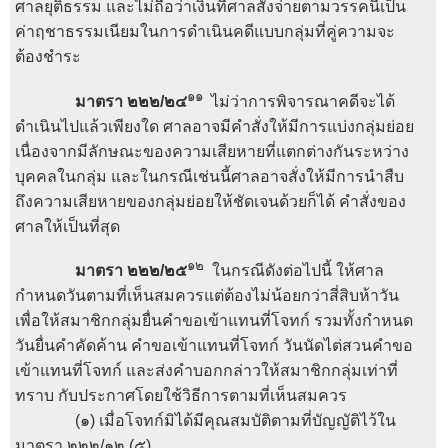
ศาลยุติธรรม และไม่ถือว่าเงินที่ศาลสั่งจ่ายตามวรรคนี้เป็น
ค่าฤชาธรรมเนียมในการดำเนินคดีแบบกลุ่มที่คู่ความจะ
ต้องชำระ
๑๑
มาตรา ๒๒๒/๒๔
ไม่ว่าการพิจารณาคดีจะได้
ดำเนินไปแล้วเพียงใด ศาลอาจมีคำสั่งให้มีการแบ่งกลุ่มย่อย
เนื่องจากมีลักษณะของความเสียหายที่แตกต่างกันระหว่าง
บุคคลในกลุ่ม และในกรณีเช่นนี้ศาลอาจสั่งให้มีการนำสืบ
ถึงความเสียหายของกลุ่มย่อยให้ชัดเจนด้วยก็ได้ คำสั่งของ
ศาลให้เป็นที่สุด
๑๒
มาตรา ๒๒๒/๒๕
ในกรณีดังต่อไปนี้ ให้ศาล
กำหนดวันตามที่เห็นสมควรแต่ต้องไม่น้อยกว่าสี่สิบห้าวัน
เพื่อให้สมาชิกกลุ่มยื่นคำขอเข้าแทนที่โจทก์ รวมทั้งกำหนด
วันยื่นคำคัดค้าน คำขอเข้าแทนที่โจทก์ วันนัดไต่สวนคำขอ
เข้าแทนที่โจทก์ และส่งคำบอกกล่าวให้สมาชิกกลุ่มเท่าที่
ทราบ กับประกาศโดยใช้วิธีการตามที่เห็นสมควร
(๑) เมื่อโจทก์มิได้มีคุณสมบัติตามที่บัญญัติไว้ใน
มาตรา ๒๒๒/๑๒ (๕)