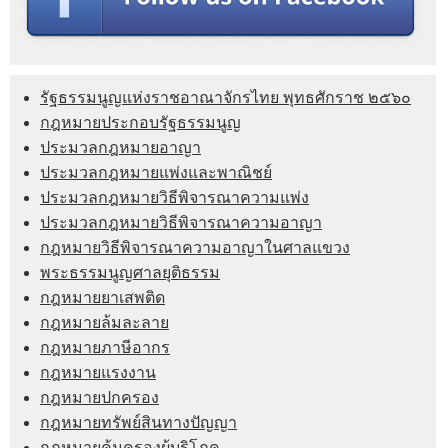
รัฐธรรมนูญแห่งราชอาณาจักรไทย พุทธศักราช ๒๕๖๐
กฎหมายประกอบรัฐธรรมนูญ
ประมวลกฎหมายอาญา
ประมวลกฎหมายแพ่งและพาณิชย์
ประมวลกฎหมายวิธีพิจารณาความแพ่ง
ประมวลกฎหมายวิธีพิจารณาความอาญา
กฎหมายวิธีพิจารณาความอาญาในศาลแขวง
พระธรรมนูญศาลยุติธรรม
กฎหมายยาเสพติด
กฎหมายล้มละลาย
กฎหมายภาษีอากร
กฎหมายแรงงาน
กฎหมายปกครอง
กฎหมายทรัพย์สินทางปัญญา
กฎหมายคุ้มครองผู้บริโภค