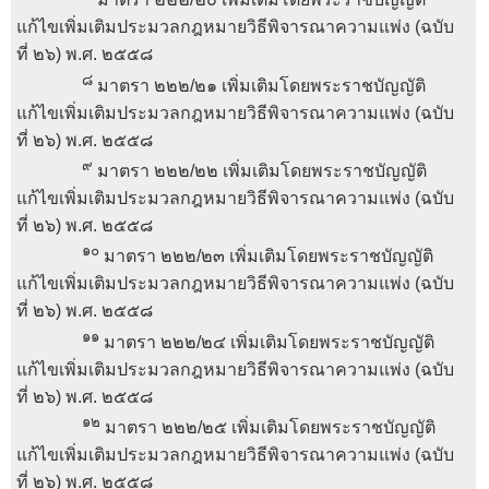
แก้ไขเพิ่มเติมประมวลกฎหมายวิธีพิจารณาความแพ่ง (ฉบับ
ที่ ๒๖) พ.ศ. ๒๕๕๘
๘
มาตรา ๒๒๒/๒๑ เพิ่มเติมโดยพระราชบัญญัติ
แก้ไขเพิ่มเติมประมวลกฎหมายวิธีพิจารณาความแพ่ง (ฉบับ
ที่ ๒๖) พ.ศ. ๒๕๕๘
๙
มาตรา ๒๒๒/๒๒ เพิ่มเติมโดยพระราชบัญญัติ
แก้ไขเพิ่มเติมประมวลกฎหมายวิธีพิจารณาความแพ่ง (ฉบับ
ที่ ๒๖) พ.ศ. ๒๕๕๘
๑๐
มาตรา ๒๒๒/๒๓ เพิ่มเติมโดยพระราชบัญญัติ
แก้ไขเพิ่มเติมประมวลกฎหมายวิธีพิจารณาความแพ่ง (ฉบับ
ที่ ๒๖) พ.ศ. ๒๕๕๘
๑๑
มาตรา ๒๒๒/๒๔ เพิ่มเติมโดยพระราชบัญญัติ
แก้ไขเพิ่มเติมประมวลกฎหมายวิธีพิจารณาความแพ่ง (ฉบับ
ที่ ๒๖) พ.ศ. ๒๕๕๘
๑๒
มาตรา ๒๒๒/๒๕ เพิ่มเติมโดยพระราชบัญญัติ
แก้ไขเพิ่มเติมประมวลกฎหมายวิธีพิจารณาความแพ่ง (ฉบับ
ที่ ๒๖) พ.ศ. ๒๕๕๘