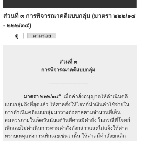
ส่วนที่ ๓ การพิจารณาคดีแบบกลุ่ม (มาตรา ๒๒๒/๑๔
- ๒๒๒/๓๔)
ดู
(แท็บปัจจุบัน)
ตามรอย
แท็บหลัก
ส่วนที่ ๓
การพิจารณาคดีแบบกลุ่ม
-------------------------
๑
มาตรา ๒๒๒/๑๔
เมื่อคำสั่งอนุญาตให้ดำเนินคดี
แบบกลุ่มถึงที่สุดแล้ว ให้ศาลสั่งให้โจทก์นำเงินค่าใช้จ่ายใน
การดำเนินคดีแบบกลุ่มมาวางต่อศาลตามจำนวนที่เห็น
สมควรภายในเจ็ดวันนับแต่วันที่ศาลมีคำสั่ง ในกรณีที่โจทก์
เพิกเฉยไม่ดำเนินการตามคำสั่งดังกล่าวและไม่แจ้งให้ศาล
ทราบเหตุแห่งการเพิกเฉยเช่นว่านั้น ให้ศาลมีคำสั่งยกเลิก