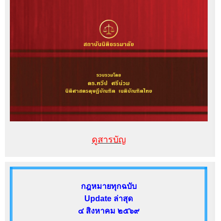
ดูสารบัญ
กฎหมายทุกฉบับ
Update ล่าสุด
๔ สิงหาคม ๒๕๖๙