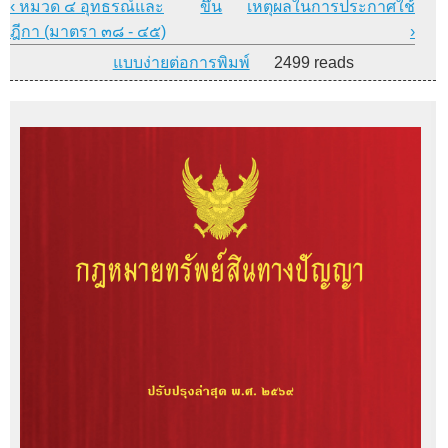
‹ หมวด ๔ อุทธรณ์และ
ขึ้น
เหตุผลในการประกาศใช้
ฎีกา (มาตรา ๓๘ - ๔๕)
›
แบบง่ายต่อการพิมพ์
2499 reads