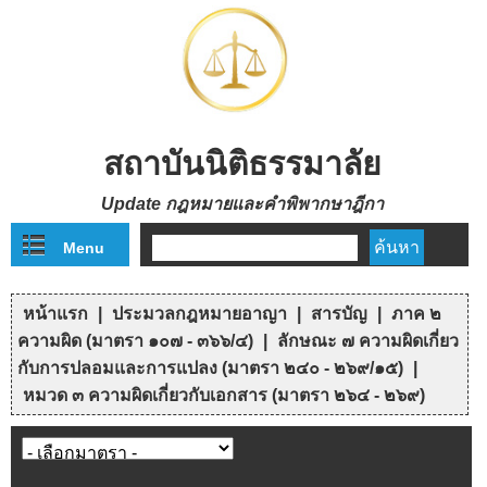
Skip to main content
สถาบันนิติธรรมาลัย
Update กฎหมายและคำพิพากษาฎีกา
Menu
ฟอร์มค้นหา
หน้าแรก
|
ประมวลกฎหมายอาญา
|
สารบัญ
|
ภาค ๒
คุณอยู่ที่นี่
ความผิด (มาตรา ๑๐๗ - ๓๖๖/๔)
|
ลักษณะ ๗ ความผิดเกี่ยว
กับการปลอมและการแปลง (มาตรา ๒๔๐ - ๒๖๙/๑๕)
|
หมวด ๓ ความผิดเกี่ยวกับเอกสาร (มาตรา ๒๖๔ - ๒๖๙)