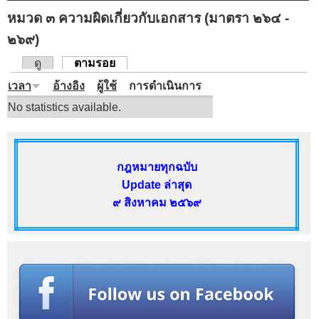
หมวด ๓ ความผิดเกี่ยวกับเอกสาร (มาตรา ๒๖๔ -
๒๖๙)
ดู
ตามรอย
(แท็บปัจจุบัน)
แท็บหลัก
เวลา
อ้างอิง
ผู้ใช้
การดำเนินการ
No statistics available.
กฎหมายทุกฉบับ
Update ล่าสุด
๙ สิงหาคม ๒๕๖๙