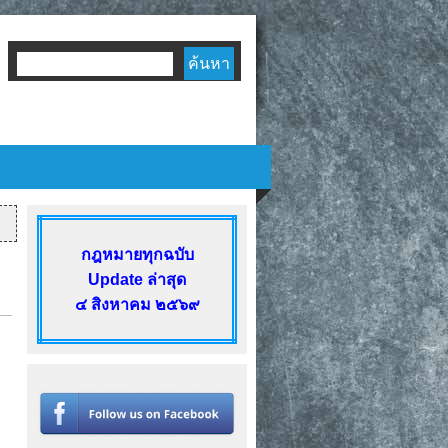
ฟอร์มค้นหา
กฎหมายทุกฉบับ
Update ล่าสุด
๔ สิงหาคม ๒๕๖๙