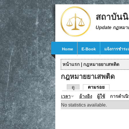
Skip to main content
สถาบันนิ
Update กฎหมา
Home
E-Book
แจ้งการชำระเ
หน้าแรก
|
กฎหมายยาเสพติด
คุณอยู่ที่นี่
กฎหมายยาเสพติด
ดู
ตามรอย
(แท็บปัจจุบัน
แท็บหลัก
เวลา
อ้างอิง
ผู้ใช้
การดำเน
No statistics available.