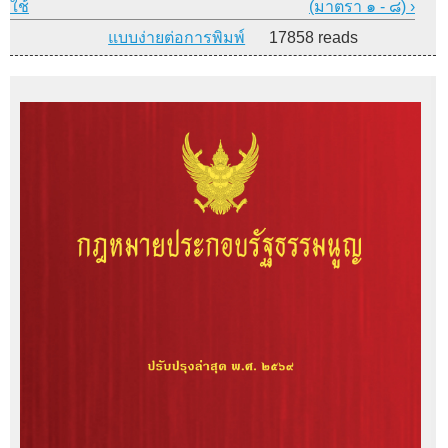
ใช้
(มาตรา ๑ - ๘) ›
แบบง่ายต่อการพิมพ์
17858 reads