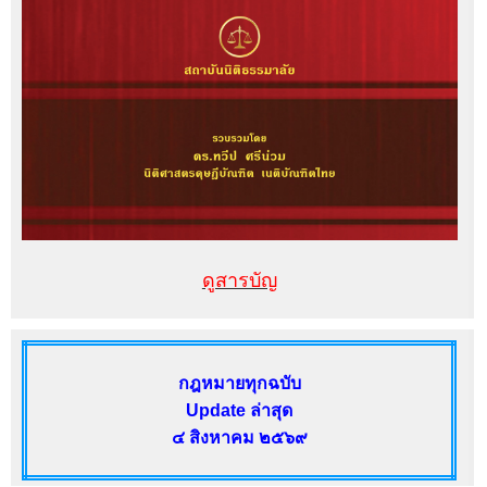
ดูสารบัญ
กฎหมายทุกฉบับ
Update ล่าสุด
๔ สิงหาคม ๒๕๖๙